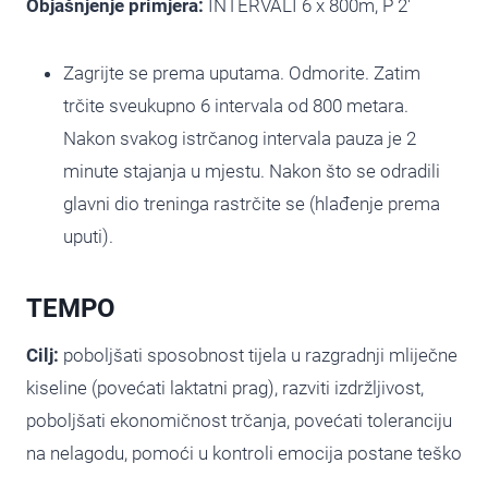
Objašnjenje primjera:
INTERVALI 6 x 800m, P 2′
Zagrijte se prema uputama. Odmorite. Zatim
trčite sveukupno 6 intervala od 800 metara.
Nakon svakog istrčanog intervala pauza je 2
minute stajanja u mjestu. Nakon što se odradili
glavni dio treninga rastrčite se (hlađenje prema
uputi).
TEMPO
Cilj:
poboljšati sposobnost tijela u razgradnji mliječne
kiseline (povećati laktatni prag), razviti izdržljivost,
poboljšati ekonomičnost trčanja, povećati toleranciju
na nelagodu, pomoći u kontroli emocija postane teško