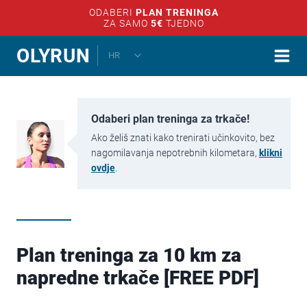
ODABERI
PLAN TRENINGA
ZA SAMO
5€
TJEDNO
Skip
TOGGLE
OLYRUN
HR
CHILD
to
MENU
content
Odaberi plan treninga za trkače!
Ako želiš znati kako trenirati učinkovito, bez
nagomilavanja nepotrebnih kilometara,
klikni
ovdje
.
Plan treninga za 10 km za
napredne trkače [FREE PDF]