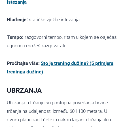
istezanja
Hlađenje:
statičke vježbe istezanja
Tempo:
razgovorni tempo, ritam u kojem se osjećaš
ugodno i možeš razgovarati
Pročitajte više:
Što je trening dužine? (5 primjera
treninga dužine)
UBRZANJA
Ubrzanja u trčanju su postupna povećanja brzine
trčanja na udaljenosti između 60 i 100 metara. U
ovom planu radit ćete ih nakon laganih trčanja ili u