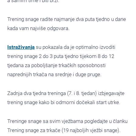
a samim time i biti brži.
Trening snage radite najmanje dva puta tjedno u dane
kada vam najviše odgovara.
Istraživanja
su pokazala da je optimalno izvoditi
trening snage 2 do 3 puta tjedno tijekom 8 do 12
tjedana za poboljšanje trkačkih sposobnosti
naprednijih trkača na srednje i duge pruge.
Zadnja dva tjedna treninga (7. i 8. tjedan) izbjegavajte
trening snage kako bi odmorni dočekali start utrke.
Treninge snage sa svim vježbama pogledajte u članku
Trening snage za trkače (19 najboljih vježbi snage).