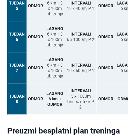
TJEDAN
6 km + 3
INTERVALI
LAGANO
ODMOR
ODMOR
5
x 100m
12 x 400m, P 1′
6 km
ubrzanja
LAGANO
TJEDAN
6 km + 3
INTERVALI
LAGANO
ODMOR
ODMOR
6
x 100m
6 x 1000m, P 2′
6 km
ubrzanja
LAGANO
TJEDAN
6 km + 3
INTERVALI
LAGANO
ODMOR
ODMOR
7
x 100m
10 x 500m, P 1′
6 km
ubrzanja
INTERVALI
LAGANO
TJEDAN
3 x 1000m
ODMOR
6 km
ili
ODMOR
ODMOR
8
tempo utrke, P
ODMOR
2′
Preuzmi besplatni plan treninga