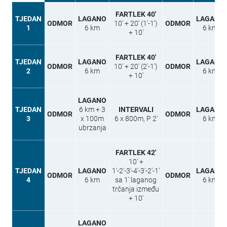
FARTLEK 40′
TJEDAN
LAGANO
LAGANO
ODMOR
10′ + 20′ (1′-1′)
ODMOR
1
6 km
6 km
+ 10′
FARTLEK 40′
TJEDAN
LAGANO
LAGANO
ODMOR
10′ + 20′ (2′-1′)
ODMOR
2
6 km
6 km
+ 10′
LAGANO
TJEDAN
6 km + 3
INTERVALI
LAGANO
ODMOR
ODMOR
3
x 100m
6 x 800m, P 2′
6 km
ubrzanja
FARTLEK 42′
10′ +
TJEDAN
LAGANO
1′-2′-3′-4′-3′-2′-1′
LAGANO
ODMOR
ODMOR
4
6 km
sa 1′ laganog
6 km
trčanja između
+ 10′
LAGANO