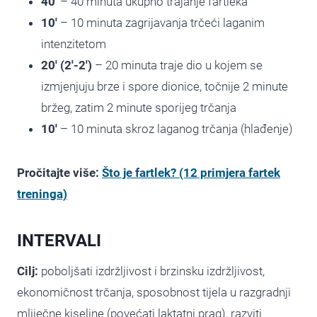
40′
– 40 minuta ukupno trajanje fartleka
10′
– 10 minuta zagrijavanja trčeći laganim
intenzitetom
20′ (2′-2′)
– 20 minuta traje dio u kojem se
izmjenjuju brze i spore dionice, točnije 2 minute
bržeg, zatim 2 minute sporijeg trčanja
10′
– 10 minuta skroz laganog trčanja (hlađenje)
Pročitajte više:
Što je fartlek? (12 primjera fartek
treninga)
INTERVALI
Cilj:
poboljšati izdržljivost i brzinsku izdržljivost,
ekonomičnost trčanja, sposobnost tijela u razgradnji
mliječne kiseline (povećati laktatni prag), razviti