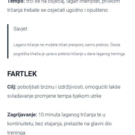
Tempo:
trči se na osjećaj, lagan intenzitet, prilikom
trčanja trebate se osjećati ugodno i opušteno
Savjet
Lagano trčanje ne možete trčati presporo, samo prebrzo. Česta
pogreška trkača je upravo prebrzo trčanje u dane laganog treninga.
FARTLEK
Cilj:
poboljšati brzinu i izdržljivosti, omogućiti lakše
svladavanje promjene tempa tijekom utrke
Zagrijavanje:
10 minuta laganog trčanja te u
kontinuitetu, bez stajanja, prelazite na glavni dio
treninga