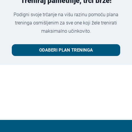
Treniraj pametnije, trči brže!
Podigni svoje trčanje na višu razinu pomoću plana
treninga osmišljenim za sve one koji žele trenirati
maksimalno učinkovito.
ODABERI PLAN TRENINGA