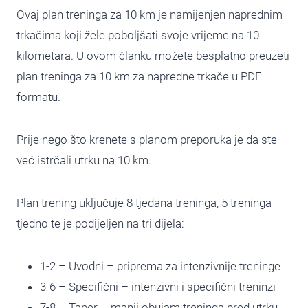
Ovaj plan treninga za 10 km je namijenjen naprednim
trkačima koji žele poboljšati svoje vrijeme na 10
kilometara. U ovom članku možete besplatno preuzeti
plan treninga za 10 km za napredne trkače u PDF
formatu.
Prije nego što krenete s planom preporuka je da ste
već istrčali utrku na 10 km.
Plan trening uključuje 8 tjedana treninga, 5 treninga
tjedno te je podijeljen na tri dijela:
1-2 – Uvodni – priprema za intenzivnije treninge
3-6 – Specifični – intenzivni i specifični treninzi
7-8 – Taper – manji obujam treninga pred utrku