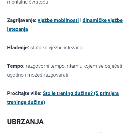
mentalnu čvrstoću
Zagrijavanje:
vježbe mobilnosti
i
dinamičke vježbe
istezanja
Hlađenje:
statičke vježbe istezanja
Tempo:
razgovorni tempo, ritam u kojem se osjećaš
ugodno i možeš razgovarati
Pročitajte više:
Što je trening dužine? (5 primjera
treninga dužine)
UBRZANJA