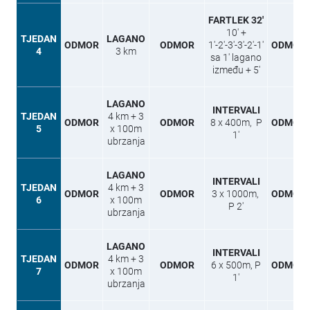
FARTLEK 32′
10′ +
TJEDAN
LAGANO
ODMOR
ODMOR
1′-2′-3′-3′-2′-1′
ODMOR
4
3 km
sa 1′ lagano
između + 5′
LAGANO
INTERVALI
TJEDAN
4 km + 3
ODMOR
ODMOR
8 x 400m, P
ODMOR
5
x 100m
1′
ubrzanja
LAGANO
INTERVALI
TJEDAN
4 km + 3
ODMOR
ODMOR
3 x 1000m,
ODMOR
6
x 100m
P 2′
ubrzanja
LAGANO
INTERVALI
TJEDAN
4 km + 3
ODMOR
ODMOR
6 x 500m, P
ODMOR
7
x 100m
1′
ubrzanja