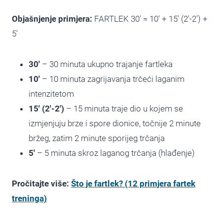
Objašnjenje primjera:
FARTLEK 30′ = 10′ + 15′ (2′-2′) +
5′
30′
– 30 minuta ukupno trajanje fartleka
10′
– 10 minuta zagrijavanja trčeći laganim
intenzitetom
15′ (2′-2′)
– 15 minuta traje dio u kojem se
izmjenjuju brze i spore dionice, točnije 2 minute
bržeg, zatim 2 minute sporijeg trčanja
5′
– 5 minuta skroz laganog trčanja (hlađenje)
Pročitajte više:
Što je fartlek? (12 primjera fartek
treninga)