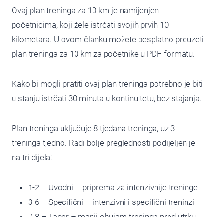
Ovaj plan treninga za 10 km je namijenjen
početnicima, koji žele istrčati svojih prvih 10
kilometara. U ovom članku možete besplatno preuzeti
plan treninga za 10 km za početnike u PDF formatu.
Kako bi mogli pratiti ovaj plan treninga potrebno je biti
u stanju istrčati 30 minuta u kontinuitetu, bez stajanja.
Plan treninga uključuje 8 tjedana treninga, uz 3
treninga tjedno. Radi bolje preglednosti podijeljen je
na tri dijela:
1-2 – Uvodni – priprema za intenzivnije treninge
3-6 – Specifični – intenzivni i specifični treninzi
7-8 – Taper – manji obujam treninga pred utrku