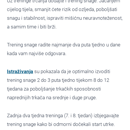
Uz treninge trčanja dodajte i trening snage. Jačanjem
cijelog tijela, smanjit ćete rizik od ozljeda, poboljšati
snagu i stabilnost, ispraviti mišićnu neuravnoteženost,
a samim time i biti brži.
Trening snage radite najmanje dva puta tjedno u dane
kada vam najviše odgovara.
Istraživanja
su pokazala da je optimalno izvoditi
trening snage 2 do 3 puta tjedno tijekom 8 do 12
tjedana za poboljšanje trkačkih sposobnosti
naprednijih trkača na srednje i duge pruge.
Zadnja dva tjedna treninga (7. i 8. tjedan) izbjegavajte
trening snage kako bi odmorni dočekali start utrke.