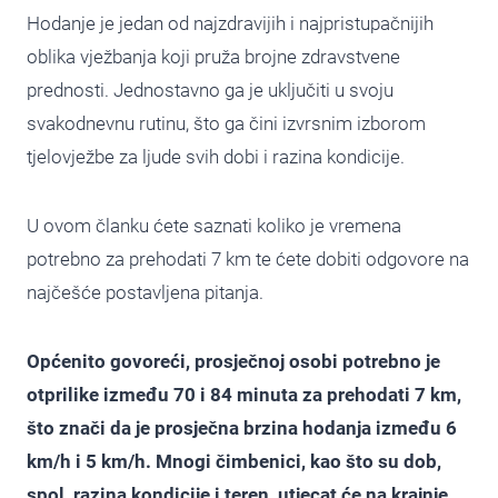
Hodanje je jedan od najzdravijih i najpristupačnijih
oblika vježbanja koji pruža brojne zdravstvene
prednosti. Jednostavno ga je uključiti u svoju
svakodnevnu rutinu, što ga čini izvrsnim izborom
tjelovježbe za ljude svih dobi i razina kondicije.
U ovom članku ćete saznati koliko je vremena
potrebno za prehodati 7 km te ćete dobiti odgovore na
najčešće postavljena pitanja.
Općenito govoreći, prosječnoj osobi potrebno je
otprilike između 70 i 84 minuta za prehodati 7 km,
što znači da je prosječna brzina hodanja između 6
km/h i 5 km/h. Mnogi čimbenici, kao što su dob,
spol, razina kondicije i teren, utjecat će na krajnje