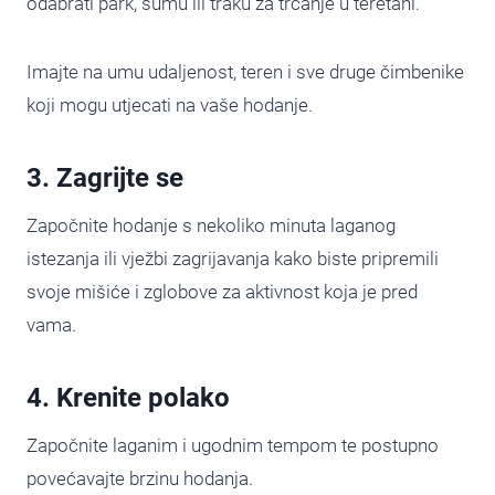
odabrati park, šumu ili traku za trčanje u teretani.
Imajte na umu udaljenost, teren i sve druge čimbenike
koji mogu utjecati na vaše hodanje.
3. Zagrijte se
Započnite hodanje s nekoliko minuta laganog
istezanja ili vježbi zagrijavanja kako biste pripremili
svoje mišiće i zglobove za aktivnost koja je pred
vama.
4. Krenite polako
Započnite laganim i ugodnim tempom te postupno
povećavajte brzinu hodanja.