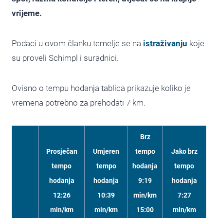
vrijeme.
Podaci u ovom članku temelje se na
istraživanju
koje
su proveli Schimpl i suradnici.
Ovisno o tempu hodanja tablica prikazuje koliko je
vremena potrebno za prehodati 7 km.
Brz
Prosječan
Umjeren
tempo
Jako brz
tempo
tempo
hodanja
tempo
hodanja
hodanja
9:19
hodanja
12:26
10:39
min/km
7:27
min/km
min/km
15:00
min/km