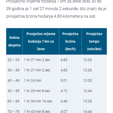
Prosječno vrijeme hodanja 7 km za žene dobi 30 do
39 godina je 1 sat 27 minuta 2 sekunde, što znači da je
prosječna brzina hodanja 4.83 kilometara na sat.
Prosječno vrijeme
Prosječna
Prosječan
Dobna
hodanja 7 km za
brzina
tempo
skupina
žene
(km/h)
(min/km)
20 – 29
1 hr 27 min 2 sec
4.83
12:26
30 – 39
1 hr 27 min 2 sec
4.83
12:26
40 – 49
1 hr 24 min
5.01
12:00
50 – 59
1 hr 29 min 8 sec
4.72
12:44
60 – 69
1 hr 34 min 16 sec
4.46
13:28
70 – 79
1 hr 43 min 8 sec
4.07
14:44