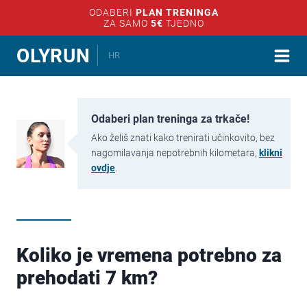
ODABERI
PLAN TRENINGA
ZA SAMO
5€
TJEDNO
Skip
OLYRUN
HR
to
content
Odaberi plan treninga za trkače!
Ako želiš znati kako trenirati učinkovito, bez
nagomilavanja nepotrebnih kilometara,
klikni
ovdje
.
Koliko je vremena potrebno za
prehodati 7 km?