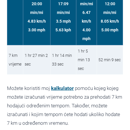
20:00
17:09
min/mi
12:00
min/mi
min/mi
6.47
min/mi
4.83 km/h
3.5 mph
km/h
8.05 km/h
3.00 mph
5.63 kph
4.00
5.00 mph
mph
1 hr 5
7 km
1 hr 27 min 2
1 hr 14 min
min 13
52 min 9 sec
vrijeme
sec
33 sec
sec
Možete koristiti moj
kalkulator
pomoću kojeg kojeg
možete izračunati vrijeme potrebno za prehodati 7 km
hodajući određenim tempom. Također, možete
izračunati i kojim tempom ćete hodati ukoliko hodate
7 km u određenom vremenu.