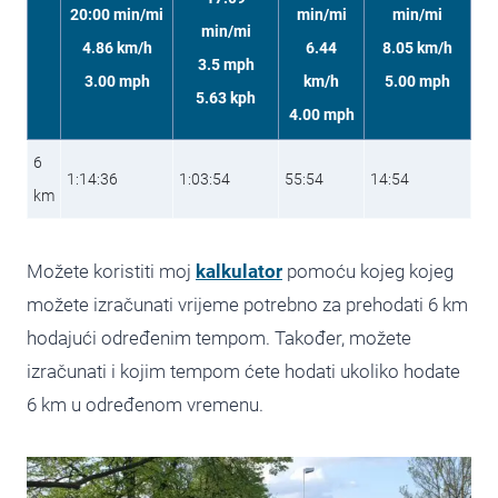
20:00 min/mi
min/mi
min/mi
min/mi
4.86 km/h
6.44
8.05 km/h
3.5 mph
3.00 mph
km/h
5.00 mph
5.63 kph
4.00 mph
6
1:14:36
1:03:54
55:54
14:54
km
Možete koristiti moj
kalkulator
pomoću kojeg kojeg
možete izračunati vrijeme potrebno za prehodati 6 km
hodajući određenim tempom. Također, možete
izračunati i kojim tempom ćete hodati ukoliko hodate
6 km u određenom vremenu.