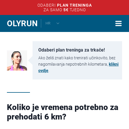
ODABERI
PLAN TRENINGA
ZA SAMO
5€
TJEDNO
Skip
TOGGLE
OLYRUN
HR
CHILD
to
MENU
content
Odaberi plan treninga za trkače!
Ako želiš znati kako trenirati učinkovito, bez
nagomilavanja nepotrebnih kilometara,
klikni
ovdje
.
Koliko je vremena potrebno za
prehodati 6 km?