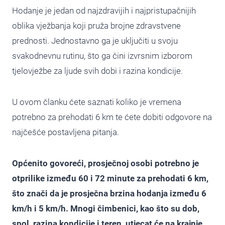
Hodanje je jedan od najzdravijih i najpristupačnijih
oblika vježbanja koji pruža brojne zdravstvene
prednosti. Jednostavno ga je uključiti u svoju
svakodnevnu rutinu, što ga čini izvrsnim izborom
tjelovježbe za ljude svih dobi i razina kondicije.
U ovom članku ćete saznati koliko je vremena
potrebno za prehodati 6 km te ćete dobiti odgovore na
najčešće postavljena pitanja.
Općenito govoreći, prosječnoj osobi potrebno je
otprilike između 60 i 72 minute za prehodati 6 km,
što znači da je prosječna brzina hodanja između 6
km/h i 5 km/h. Mnogi čimbenici, kao što su dob,
spol, razina kondicije i teren, utjecat će na krajnje