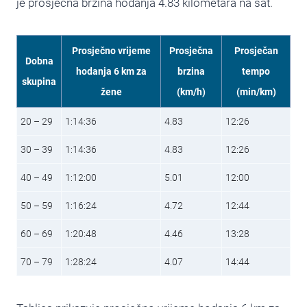
je prosječna brzina hodanja 4.83 kilometara na sat.
Prosječno vrijeme
Prosječna
Prosječan
Dobna
hodanja 6 km za
brzina
tempo
skupina
žene
(km/h)
(min/km)
20 – 29
1:14:36
4.83
12:26
30 – 39
1:14:36
4.83
12:26
40 – 49
1:12:00
5.01
12:00
50 – 59
1:16:24
4.72
12:44
60 – 69
1:20:48
4.46
13:28
70 – 79
1:28:24
4.07
14:44