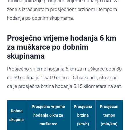
Tablica prikazuje prosječno vrijeme hodanja 6 km za
žene s izračunatom prosječnom brzinom i tempom
hodanja po dobnim skupinama.
Prosječno vrijeme hodanja 6 km
za muškarce po dobnim
skupinama
Prosječno vrijeme hodanja 6 km za muškarce dobi 30
do 39 godina je 1 sat 9 minua i 54 sekunde, što znači
da je prosječna brzina hodanja 5.15 kilometara na sat.
Prosječno vrijeme
Prosječna
Prosječan
Dobna
hodanja 6 km za
brzina
tempo
skupina
muškarc
e
(km/h)
(min/km)