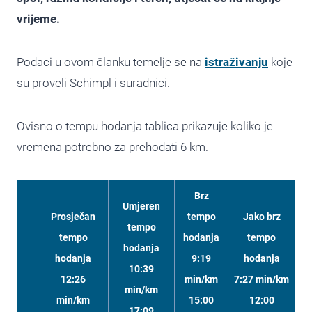
vrijeme.
Podaci u ovom članku temelje se na
istraživanju
koje
su proveli Schimpl i suradnici.
Ovisno o tempu hodanja tablica prikazuje koliko je
vremena potrebno za prehodati 6 km.
Brz
Umjeren
Prosječan
tempo
Jako brz
tempo
tempo
hodanja
tempo
hodanja
hodanja
9:19
hodanja
10:39
12:26
min/km
7:27 min/km
min/km
min/km
15:00
12:00
17:09