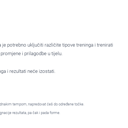
e potrebno uključiti različite tipove treninga i trenirati
promjene i prilagodbe u tijelu.
ga i rezultati neće izostati.
st jednakim tempom, napredovat ćeš do određene točke.
agnacije rezultata, pa čak i pada forme.