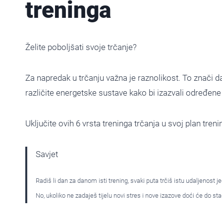
treninga
Želite poboljšati svoje trčanje?
Za napredak u trčanju važna je raznolikost. To znači da j
različite energetske sustave kako bi izazvali određene 
Uključite ovih 6 vrsta treninga trčanja u svoj plan trenin
Savjet
Radiš li dan za danom isti trening, svaki puta trčiš istu udaljeno
No, ukoliko ne zadaješ tijelu novi stres i nove izazove doći će do st