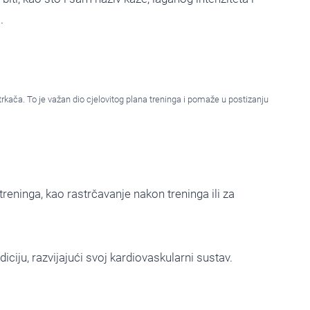
.
trkača. To je važan dio cjelovitog plana treninga i pomaže u postizanju
reninga, kao rastrčavanje nakon treninga ili za
iju, razvijajući svoj kardiovaskularni sustav.