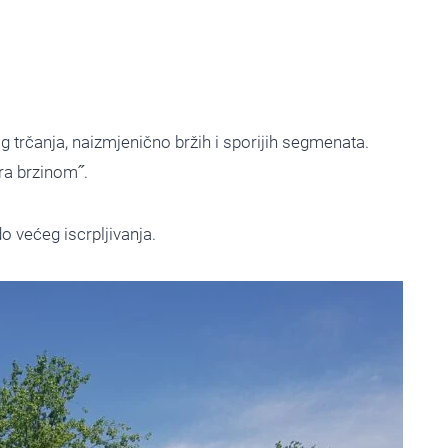
nog trčanja, naizmjenično bržih i sporijih segmenata.
gra brzinom˝.
do većeg iscrpljivanja.