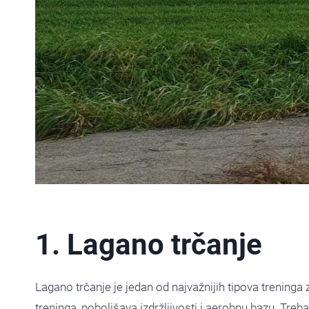
1. Lagano trčanje
Lagano trčanje je jedan od najvažnijih tipova treninga
treninga, poboljšava izdržljivosti i aerobnu bazu. Treba 