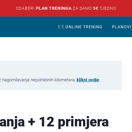
ODABERI
PLAN TRENINGA
ZA SAMO
5€
TJEDNO
1:1 ONLINE TRENING
PLANOVI
bez nagomilavanja nepotrebnih kilometara,
klikni ovdje
.
čanja + 12 primjera